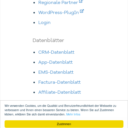
Regionale Partner
WordPress-PlugIn
Login
Datenblätter
CRM-Datenblatt
App-Datenblatt
EMS-Datenblatt
Factura-Datenblatt
Affiliate-Datenblatt
Wir verwenden Cookies, um die Qualität und Benutzerfreundlichkeit der Webseite zu
verbessern und Ihnen einen besseren Service zu bieten. Wenn Sie auf Zustimmen
klicken, erklären Sie sich damit einverstanden.
Mehr Infos
Copyright
by
Worldsoft AG
2000 -
Zustimmen
2022. All Rights Reserved